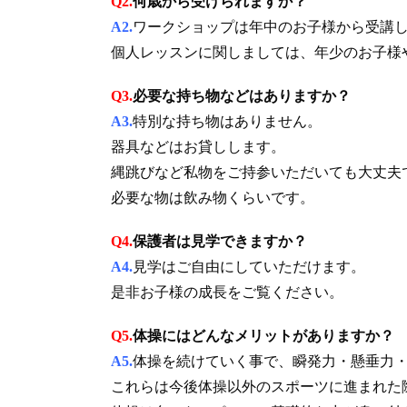
Q2.
何歳から受けられますか？
A2.
ワークショップは年中のお子様から受講
個人レッスンに関しましては、年少のお子様
Q3.
必要な持ち物などはありますか？
A3.
特別な持ち物はありません。
器具などはお貸しします。
縄跳びなど私物をご持参いただいても大丈夫
必要な物は飲み物くらいです。
Q4.
保護者は見学できますか？
A4.
見学はご自由にしていただけます。
是非お子様の成長をご覧ください。
Q5.
体操にはどんなメリットがありますか？
A5.
体操を続けていく事で、瞬発力・懸垂力
これらは今後体操以外のスポーツに進まれた